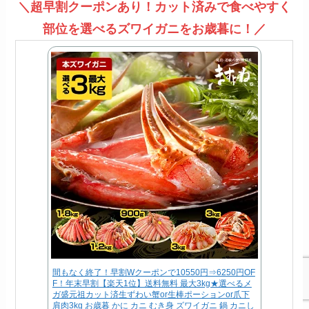
＼超早割クーポンあり！カット済みで食べやすく
部位を選べるズワイガニをお歳暮に！／
間もなく終了！早割Wクーポンで10550円⇒6250円OF
F！年末早割【楽天1位】送料無料 最大3kg★選べるメ
ガ盛元祖カット済生ずわい蟹or生棒ポーションor爪下
肩肉3kg お歳暮 かに カニ むき身 ズワイガニ 鍋 カニし