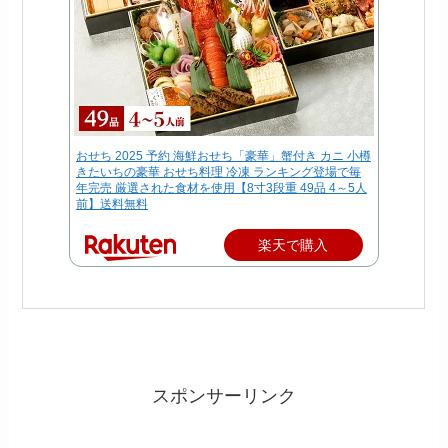
おせち 2025 予約 海鮮おせち「豪華」蟹付き カニ 小樽
きたいちの豪華 おせち料理 冷凍 ランキング登場で毎
年完売 厳選された食材を使用【8寸3段重 49品 4～5人
前】送料無料
楽天で購入
スポンサーリンク