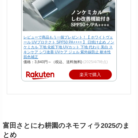
レビューで商品もう一個プレゼント！【 ホワイトヴェ
ール UVプロテクト SPF50 PA++++ 】 日焼け止め ノン
ケミカル 下地 化粧下地 UVカット 下地 代わり 美白 ス
キンケア シワ改善 UVケア ジェル 紫外線防止 耐水性
肌色補正
価格：3,840円～（税込、送料無料)
(2025/4/7時点)
楽天で購入
富田さとにわ耕園のネモフィラ2025のま
とめ