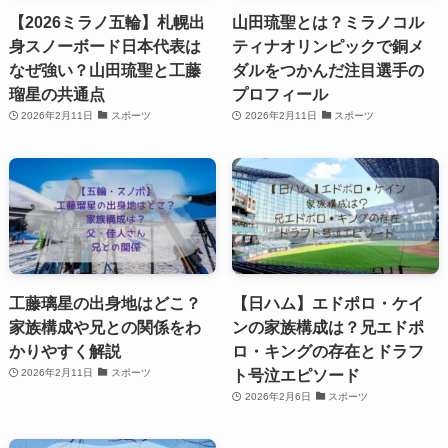
【2026ミラノ五輪】札幌出
山田琉聖とは？ミラノコル
身スノーボード日本代表は
ティナオリンピックで銅メ
なぜ強い？山田琉聖と工藤
ダルをつかんだ注目選手の
瑠星の共通点
プロフィール
2026年2月11日
スポーツ
2026年2月11日
スポーツ
工藤璃星の出身地はどこ？
【日ハム】エドポロ・ケイ
家族構成や兄との関係をわ
ンの家族構成は？兄エドポ
かりやすく解説
ロ・キングの存在とドラフ
ト号泣エピソード
2026年2月11日
スポーツ
2026年2月6日
スポーツ