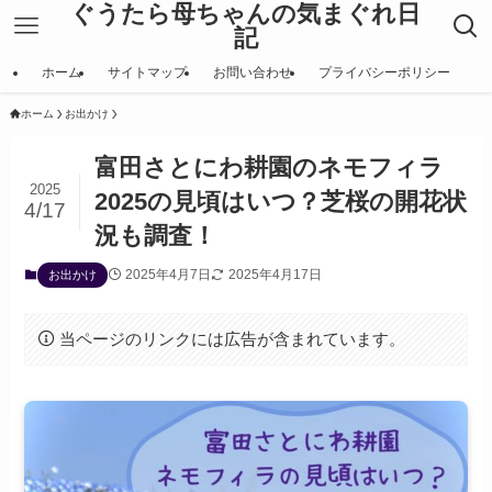
ぐうたら母ちゃんの気まぐれ日
記
ホーム
サイトマップ
お問い合わせ
プライバシーポリシー
ホーム
お出かけ
富田さとにわ耕園のネモフィラ
2025
2025の見頃はいつ？芝桜の開花状
4/17
況も調査！
2025年4月7日
2025年4月17日
お出かけ
当ページのリンクには広告が含まれています。