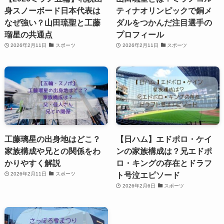
身スノーボード日本代表は
ティナオリンピックで銅メ
なぜ強い？山田琉聖と工藤
ダルをつかんだ注目選手の
瑠星の共通点
プロフィール
2026年2月11日
スポーツ
2026年2月11日
スポーツ
工藤璃星の出身地はどこ？
【日ハム】エドポロ・ケイ
家族構成や兄との関係をわ
ンの家族構成は？兄エドポ
かりやすく解説
ロ・キングの存在とドラフ
ト号泣エピソード
2026年2月11日
スポーツ
2026年2月6日
スポーツ