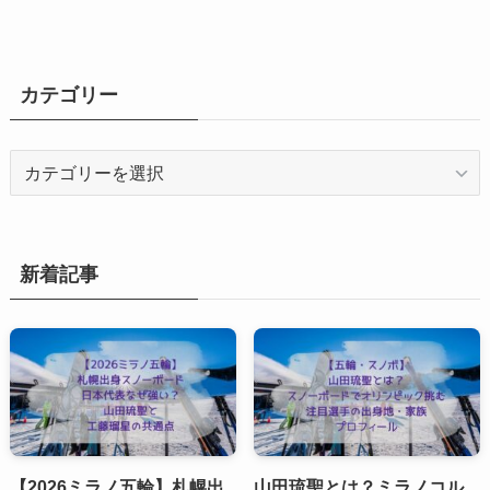
カテゴリー
カ
テ
ゴ
リ
ー
新着記事
【2026ミラノ五輪】札幌出
山田琉聖とは？ミラノコル