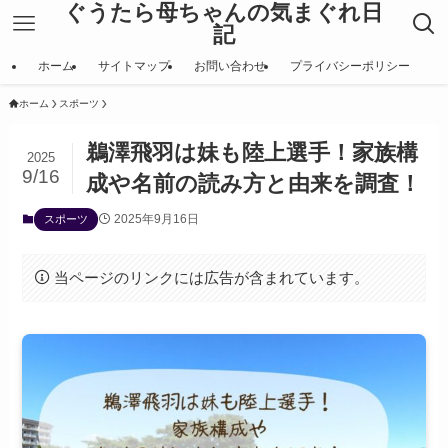
ぐうたら母ちゃんの気まぐれ日
記
ホーム
サイトマップ
お問い合わせ
プライバシーポリシー
ホーム
スポーツ
鵜澤飛羽は妹も陸上選手！家族構
2025
9/16
成や名前の読み方と由来を調査！
2025年9月16日
スポーツ
当ページのリンクには広告が含まれています。