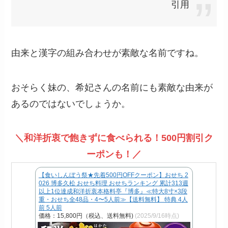
引用
由来と漢字の組み合わせが素敵な名前ですね。
おそらく妹の、希妃さんの名前にも素敵な由来が
あるのではないでしょうか。
＼和洋折衷で飽きずに食べられる！500円割引ク
ーポンも！／
【食いしんぼう祭★先着500円OFFクーポン】おせち 2
026 博多久松 おせち料理 おせちランキング 累計313週
以上1位達成和洋折衷本格料亭『博多』≪特大8寸×3段
重・おせち全48品・4〜5人前≫【送料無料】 特典 4人
前 5人前
価格：15,800円（税込、送料無料)
(2025/9/16時点)