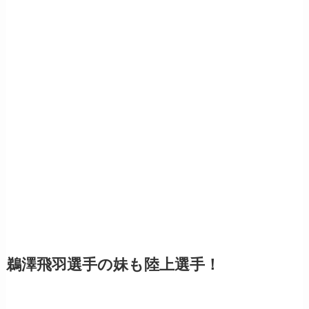
鵜澤飛羽選手の妹も陸上選手！