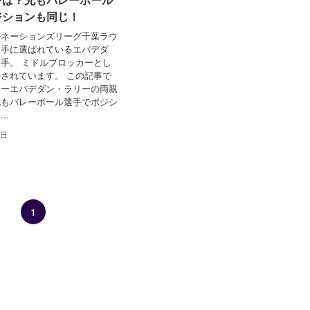
ジションも同じ！
ルネーションズリーグ千葉ラウ
選手に選ばれているエバデダ
手。 ミドルブロッカーとし
されています。 この記事で
レーエバデダン・ラリーの両親
兄もバレーボール選手でポジシ
..
0日
1