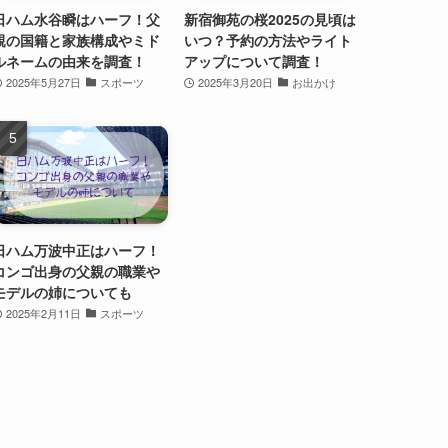
日ハム水谷瞬はハーフ！父
新宿御苑の桜2025の見頃は
親の国籍と家族構成やミド
いつ？予約の方法やライト
ルネームの由来を調査！
アップについて調査！
2025年5月27日
スポーツ
2025年3月20日
お出かけ
日ハム万波中正はハーフ！
コンゴ出身の父親の職業や
モデルの姉についても
2025年2月11日
スポーツ