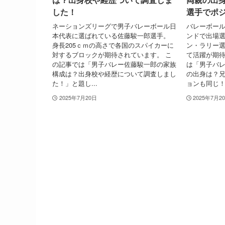
した！
選手でポ
ネーションズリーグで男子バレーボール日
バレーボー
本代表に選ばれている佐藤駿一郎選手。
ンドで出場
身長205ｃｍの高さで各国のスパイカーに
ン・ラリー選
対するブロックが期待されています。 こ
て活躍が期待
の記事では「男子バレー佐藤駿一郎の家族
は「男子バ
構成は？出身校や経歴について調査しまし
の出身は？
た！」と題し...
ョンも同じ！.
2025年7月20日
2025年7月2