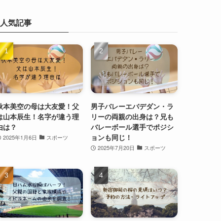
人気記事
秋本美空の母は大友愛！父
男子バレーエバデダン・ラ
は山本辰生！名字が違う理
リーの両親の出身は？兄も
由は？
バレーボール選手でポジシ
ョンも同じ！
2025年1月6日
スポーツ
2025年7月20日
スポーツ