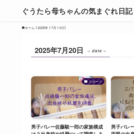
ぐうたら母ちゃんの気まぐれ日記
ホーム
2025年
7月
20日
2025年7月20日
– date –
スポーツ
男子バレー佐藤駿一郎の家族構成
男子バレ
は？出身校や経歴ついて調査しま
両親の出